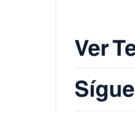
Ver T
Sígu