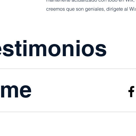
creemos que son geniales, dirígete al Wi
estimonios
eme